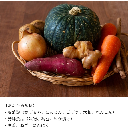
【あたため食材】
・根菜類（かぼちゃ、にんじん、ごぼう、大根、れんこん）
・発酵食品（味噌、納豆、ぬか漬け）
・生姜、ねぎ、にんにく